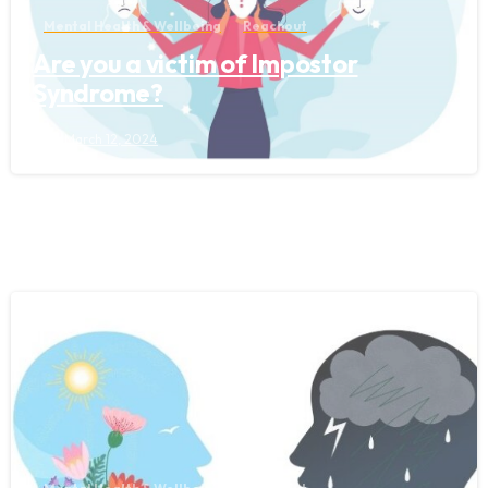
Mental Health & Wellbeing
Reachout
Are you a victim of Impostor
Syndrome?
March 12, 2024